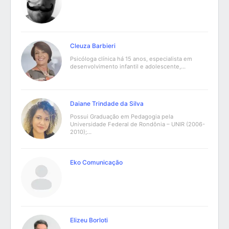
Cleuza Barbieri
Psicóloga clínica há 15 anos, especialista em
desenvolvimento infantil e adolescente,…
Daiane Trindade da Silva
Possui Graduação em Pedagogia pela
Universidade Federal de Rondônia – UNIR (2006-
2010);…
Eko Comunicação
Elizeu Borloti