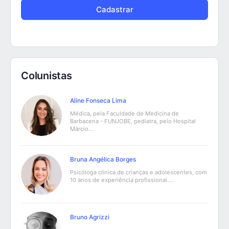
Colunistas
Aline Fonseca Lima
Médica, pela Faculdade de Medicina de
Barbacena - FUNJOBE, pediatra, pelo Hospital
Márcio…
Bruna Angélica Borges
Psicóloga clínica de crianças e adolescentes, com
10 anos de experiência profissional.…
Bruno Agrizzi