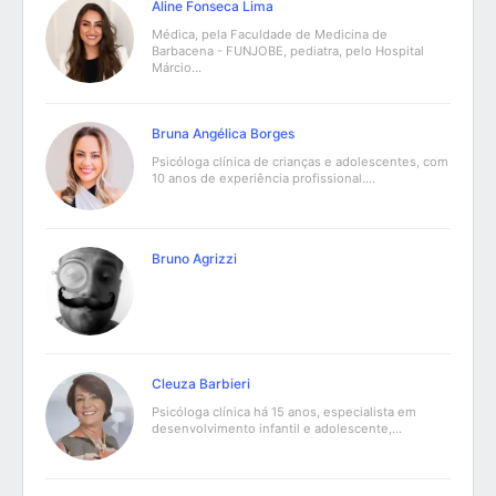
Aline Fonseca Lima
Médica, pela Faculdade de Medicina de
Barbacena - FUNJOBE, pediatra, pelo Hospital
Márcio…
Bruna Angélica Borges
Psicóloga clínica de crianças e adolescentes, com
10 anos de experiência profissional.…
Bruno Agrizzi
Cleuza Barbieri
Psicóloga clínica há 15 anos, especialista em
desenvolvimento infantil e adolescente,…