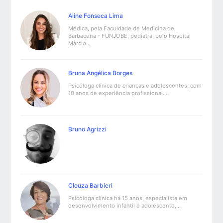
Aline Fonseca Lima
Médica, pela Faculdade de Medicina de
Barbacena - FUNJOBE, pediatra, pelo Hospital
Márcio…
Bruna Angélica Borges
Psicóloga clínica de crianças e adolescentes, com
10 anos de experiência profissional.…
Bruno Agrizzi
Cleuza Barbieri
Psicóloga clínica há 15 anos, especialista em
desenvolvimento infantil e adolescente,…