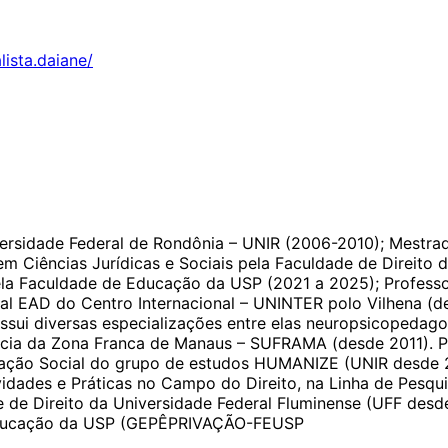
ista.daiane/
ersidade Federal de Rondônia – UNIR (2006-2010); Mestr
Ciências Jurídicas e Sociais pela Faculdade de Direito d
a Faculdade de Educação da USP (2021 a 2025); Professo
l EAD do Centro Internacional – UNINTER polo Vilhena (de
ssui diversas especializações entre elas neuropsicopedagog
dência da Zona Franca de Manaus – SUFRAMA (desde 2011).
ação Social do grupo de estudos HUMANIZE (UNIR desde 
ividades e Práticas no Campo do Direito, na Linha de Pesqu
dade de Direito da Universidade Federal Fluminense (UFF d
 Educação da USP (GEPÊPRIVAÇÃO-FEUSP