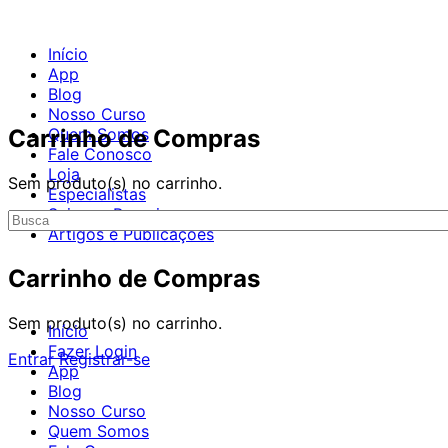
Início
App
Blog
Nosso Curso
Carrinho de Compras
Quem Somos
Fale Conosco
Loja
Sem produto(s) no carrinho.
Especialistas
Seja um Parceiro
Procurar
Artigos e Publicações
por:
Carrinho de Compras
Sem produto(s) no carrinho.
Início
Fazer Login
Entrar
Registrar-se
App
Blog
Nosso Curso
Quem Somos