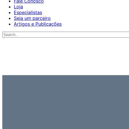
Fale Conosco
Loja
Especialistas
Seja um parceiro
Artigos e Publicações
Procurar
por: